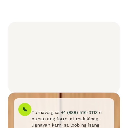
Tumawag sa
+1 (888) 516-3113
o
punan ang form, at makikipag-
ugnayan kami sa loob ng isang